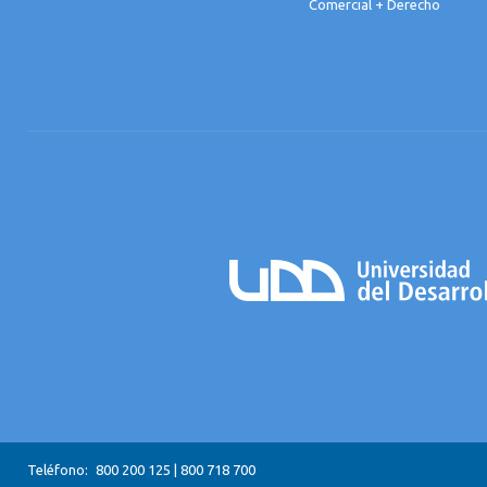
Comercial + Derecho
Teléfono:
800 200 125
|
800 718 700