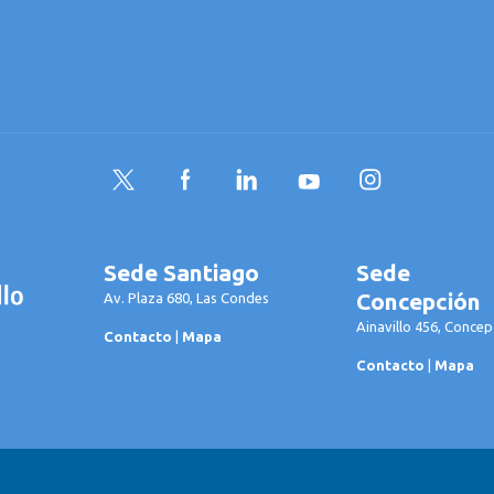
Twitter
Facebook
LinkedIn
YouTube
Instagram
Sede Santiago
Sede
Concepción
Av. Plaza 680, Las Condes
Ainavillo 456, Concep
Contacto
|
Mapa
Contacto
|
Mapa