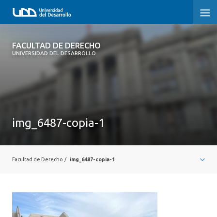
FACULTAD DE DERECHO
FACULTAD DE DERECHO
UNIVERSIDAD DEL DESARROLLO
INICIO
SOBRE LA FACULTAD
CARRERAS
img_6487-copia-1
POSTGRADOS Y EDUCACIÓN CONTINUA
PROFESORES
Facultad de Derecho
/
img_6487-copia-1
INVESTIGACIÓN
VINCULACIÓN CON EL MEDIO