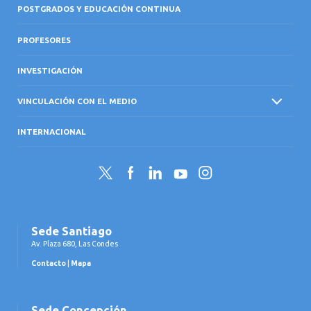
POSTGRADOS Y EDUCACIÓN CONTINUA
PROFESORES
INVESTIGACIÓN
VINCULACIÓN CON EL MEDIO
INTERNACIONAL
Twitter
Facebook
LinkedIn
YouTube
Instagram
Sede Santiago
Av. Plaza 680, Las Condes
Contacto
|
Mapa
Sede Concepción