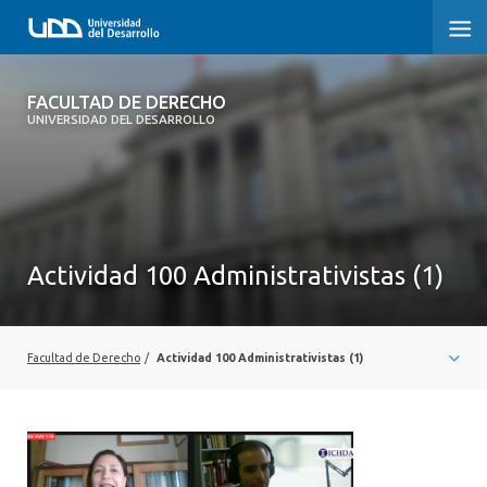
FACULTAD DE DERECHO
FACULTAD DE DERECHO
UNIVERSIDAD DEL DESARROLLO
INICIO
SOBRE LA FACULTAD
CARRERAS
Actividad 100 Administrativistas (1)
POSTGRADOS Y EDUCACIÓN CONTINUA
PROFESORES
Facultad de Derecho
/
Actividad 100 Administrativistas (1)
INVESTIGACIÓN
VINCULACIÓN CON EL MEDIO