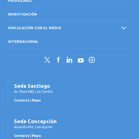
PROFESORES
INVESTIGACIÓN
VINCULACIÓN CON EL MEDIO
INTERNACIONAL
Twitter
Facebook
LinkedIn
YouTube
Instagram
Sede Santiago
Av. Plaza 680, Las Condes
Contacto
|
Mapa
Sede Concepción
Ainavillo 456, Concepción
Contacto
|
Mapa