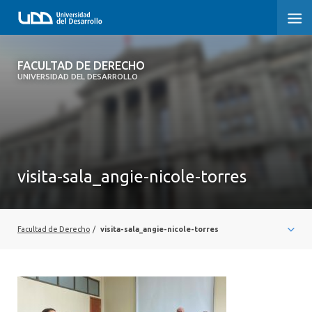
FACULTAD DE DERECHO
FACULTAD DE DERECHO
UNIVERSIDAD DEL DESARROLLO
INICIO
SOBRE LA FACULTAD
CARRERAS
visita-sala_angie-nicole-torres
POSTGRADOS Y EDUCACIÓN CONTINUA
PROFESORES
Facultad de Derecho
/
visita-sala_angie-nicole-torres
INVESTIGACIÓN
VINCULACIÓN CON EL MEDIO