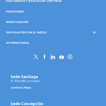
POSTGRADOS Y EDUCACIÓN CONTINUA
PROFESORES
INVESTIGACIÓN
VINCULACIÓN CON EL MEDIO
INTERNACIONAL
Twitter
Facebook
LinkedIn
YouTube
Instagram
Sede Santiago
Av. Plaza 680, Las Condes
Contacto
|
Mapa
Sede Concepción