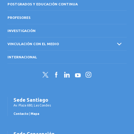
POSTGRADOS Y EDUCACIÓN CONTINUA
PROFESORES
INVESTIGACIÓN
VINCULACIÓN CON EL MEDIO
INTERNACIONAL
Twitter
Facebook
LinkedIn
YouTube
Instagram
Sede Santiago
Av. Plaza 680, Las Condes
Contacto
|
Mapa
Sede Concepción