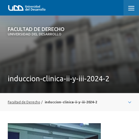
FACULTAD DE DERECHO
FACULTAD DE DERECHO
UNIVERSIDAD DEL DESARROLLO
INICIO
SOBRE LA FACULTAD
CARRERAS
induccion-clinica-ii-y-iii-2024-2
POSTGRADOS Y EDUCACIÓN CONTINUA
PROFESORES
Facultad de Derecho
/
induccion-clinica-ii-y-iii-2024-2
INVESTIGACIÓN
VINCULACIÓN CON EL MEDIO