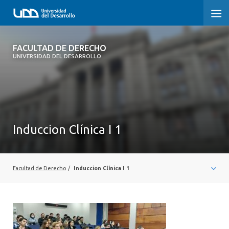
FACULTAD DE DERECHO
FACULTAD DE DERECHO
UNIVERSIDAD DEL DESARROLLO
INICIO
SOBRE LA FACULTAD
CARRERAS
Induccion Clínica I 1
POSTGRADOS Y EDUCACIÓN CONTINUA
PROFESORES
Facultad de Derecho
/
Induccion Clínica I 1
INVESTIGACIÓN
VINCULACIÓN CON EL MEDIO