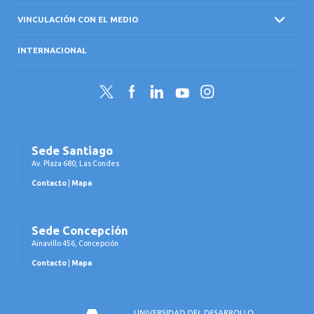
VINCULACIÓN CON EL MEDIO
INTERNACIONAL
Twitter
Facebook
LinkedIn
YouTube
Instagram
Sede Santiago
Av. Plaza 680, Las Condes
Contacto
|
Mapa
Sede Concepción
Ainavillo 456, Concepción
Contacto
|
Mapa