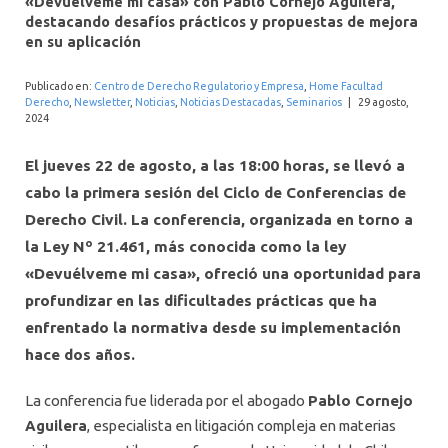
«Devuélveme mi casa» con Pablo Cornejo Aguilera,
INTERNACIONAL
destacando desafíos prácticos y propuestas de mejora
en su aplicación
Publicado en:
Centro de Derecho Regulatorio y Empresa
,
Home Facultad
Derecho
,
Newsletter
,
Noticias
,
Noticias Destacadas
,
Seminarios
|
29 agosto,
2024
El jueves 22 de agosto, a las 18:00 horas, se llevó a
cabo la primera sesión del Ciclo de Conferencias de
Derecho Civil. La conferencia, organizada en torno a
la Ley Nº 21.461, más conocida como la ley
«Devuélveme mi casa», ofreció una oportunidad para
profundizar en las dificultades prácticas que ha
enfrentado la normativa desde su implementación
hace dos años.
La conferencia fue liderada por el abogado
Pablo Cornejo
Aguilera
, especialista en litigación compleja en materias