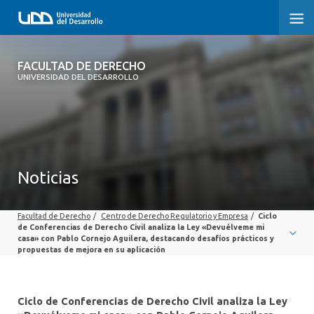
FACULTAD DE DERECHO
FACULTAD DE DERECHO
UNIVERSIDAD DEL DESARROLLO
INICIO
SOBRE LA FACULTAD
CARRERAS
Noticias
POSTGRADOS Y EDUCACIÓN CONTINUA
Facultad de Derecho
/
Centro de Derecho Regulatorio y Empresa
/
Ciclo
PROFESORES
de Conferencias de Derecho Civil analiza la Ley «Devuélveme mi
casa» con Pablo Cornejo Aguilera, destacando desafíos prácticos y
propuestas de mejora en su aplicación
INVESTIGACIÓN
VINCULACIÓN CON EL MEDIO
Ciclo de Conferencias de Derecho Civil analiza la Ley