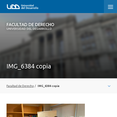
FACULTAD DE DERECHO
FACULTAD DE DERECHO
UNIVERSIDAD DEL DESARROLLO
INICIO
SOBRE LA FACULTAD
CARRERAS
IMG_6384 copia
POSTGRADOS Y EDUCACIÓN CONTINUA
PROFESORES
Facultad de Derecho
/
IMG_6384 copia
INVESTIGACIÓN
VINCULACIÓN CON EL MEDIO