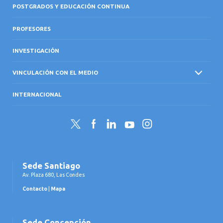
POSTGRADOS Y EDUCACIÓN CONTINUA
PROFESORES
INVESTIGACIÓN
VINCULACIÓN CON EL MEDIO
INTERNACIONAL
Twitter
Facebook
LinkedIn
YouTube
Instagram
Sede Santiago
Av. Plaza 680, Las Condes
Contacto
|
Mapa
Sede Concepción