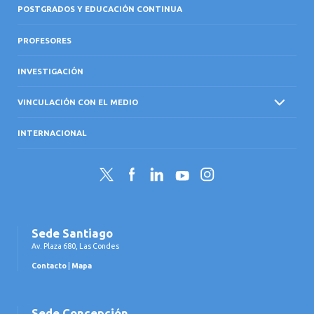
POSTGRADOS Y EDUCACIÓN CONTINUA
PROFESORES
INVESTIGACIÓN
VINCULACIÓN CON EL MEDIO
INTERNACIONAL
Twitter
Facebook
LinkedIn
YouTube
Instagram
Sede Santiago
Av. Plaza 680, Las Condes
Contacto
|
Mapa
Sede Concepción