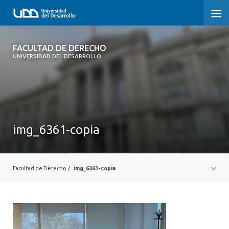
FACULTAD DE DERECHO
FACULTAD DE DERECHO
UNIVERSIDAD DEL DESARROLLO
INICIO
SOBRE LA FACULTAD
CARRERAS
img_6361-copia
POSTGRADOS Y EDUCACIÓN CONTINUA
PROFESORES
Facultad de Derecho
/
img_6361-copia
INVESTIGACIÓN
VINCULACIÓN CON EL MEDIO