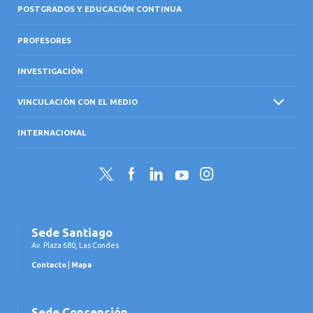
POSTGRADOS Y EDUCACIÓN CONTINUA
PROFESORES
INVESTIGACIÓN
VINCULACIÓN CON EL MEDIO
INTERNACIONAL
Twitter
Facebook
LinkedIn
YouTube
Instagram
Sede Santiago
Av. Plaza 680, Las Condes
Contacto
|
Mapa
Sede Concepción