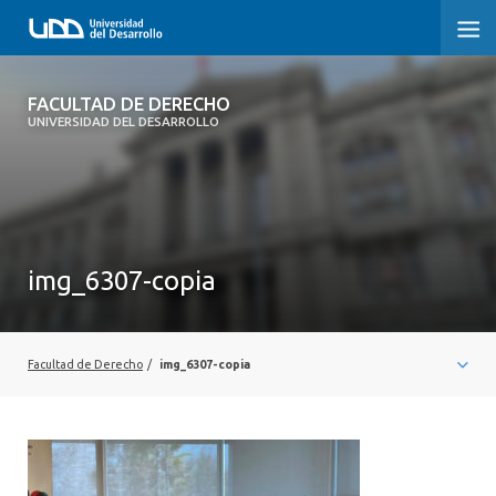
FACULTAD DE DERECHO
FACULTAD DE DERECHO
UNIVERSIDAD DEL DESARROLLO
INICIO
SOBRE LA FACULTAD
CARRERAS
img_6307-copia
POSTGRADOS Y EDUCACIÓN CONTINUA
PROFESORES
Facultad de Derecho
/
img_6307-copia
INVESTIGACIÓN
VINCULACIÓN CON EL MEDIO