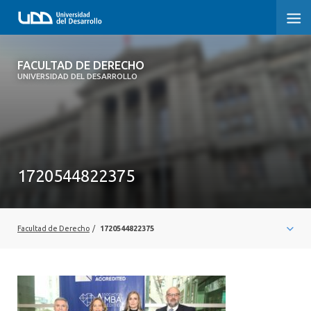
FACULTAD DE DERECHO
FACULTAD DE DERECHO
UNIVERSIDAD DEL DESARROLLO
INICIO
SOBRE LA FACULTAD
CARRERAS
1720544822375
POSTGRADOS Y EDUCACIÓN CONTINUA
PROFESORES
Facultad de Derecho
/
1720544822375
INVESTIGACIÓN
VINCULACIÓN CON EL MEDIO