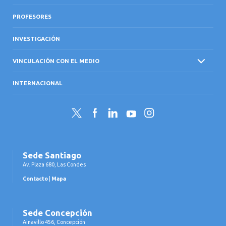
PROFESORES
INVESTIGACIÓN
VINCULACIÓN CON EL MEDIO
INTERNACIONAL
Twitter
Facebook
LinkedIn
YouTube
Instagram
Sede Santiago
Av. Plaza 680, Las Condes
Contacto
|
Mapa
Sede Concepción
Ainavillo 456, Concepción