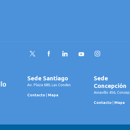
Twitter
Facebook
LinkedIn
YouTube
Instagram
Sede Santiago
Sede
Concepción
Av. Plaza 680, Las Condes
Ainavillo 456, Concep
Contacto
|
Mapa
Contacto
|
Mapa