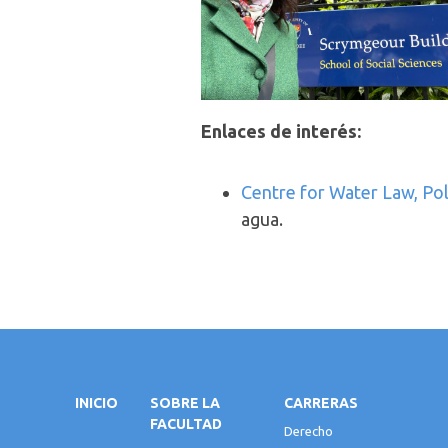
Enlaces de interés:
Centre for Water Law, Pol
agua.
INICIO
SOBRE LA
CARRERAS
FACULTAD
Derecho