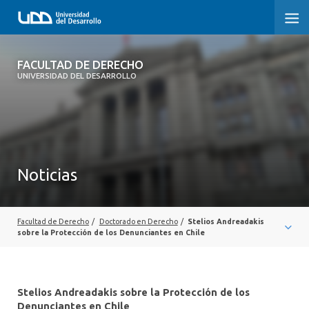
FACULTAD DE DERECHO
FACULTAD DE DERECHO
UNIVERSIDAD DEL DESARROLLO
INICIO
SOBRE LA FACULTAD
CARRERAS
Noticias
POSTGRADOS Y EDUCACIÓN CONTINUA
PROFESORES
Facultad de Derecho
/
Doctorado en Derecho
/
Stelios Andreadakis
sobre la Protección de los Denunciantes en Chile
INVESTIGACIÓN
VINCULACIÓN CON EL MEDIO
Stelios Andreadakis sobre la Protección de los
Denunciantes en Chile