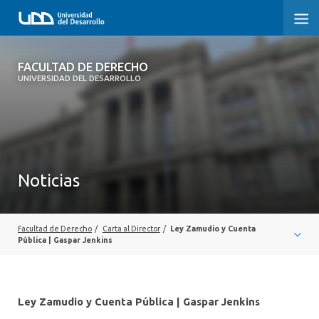
FACULTAD DE DERECHO
FACULTAD DE DERECHO
UNIVERSIDAD DEL DESARROLLO
INICIO
SOBRE LA FACULTAD
CARRERAS
Noticias
POSTGRADOS Y EDUCACIÓN CONTINUA
PROFESORES
Facultad de Derecho
/
Carta al Director
/
Ley Zamudio y Cuenta
Pública | Gaspar Jenkins
INVESTIGACIÓN
VINCULACIÓN CON EL MEDIO
Ley Zamudio y Cuenta Pública | Gaspar Jenkins