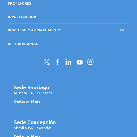
PROFESORES
INVESTIGACIÓN
VINCULACIÓN CON EL MEDIO
INTERNACIONAL
Twitter
Facebook
LinkedIn
YouTube
Instagram
Sede Santiago
Av. Plaza 680, Las Condes
Contacto
|
Mapa
Sede Concepción
Ainavillo 456, Concepción
Contacto
|
Mapa