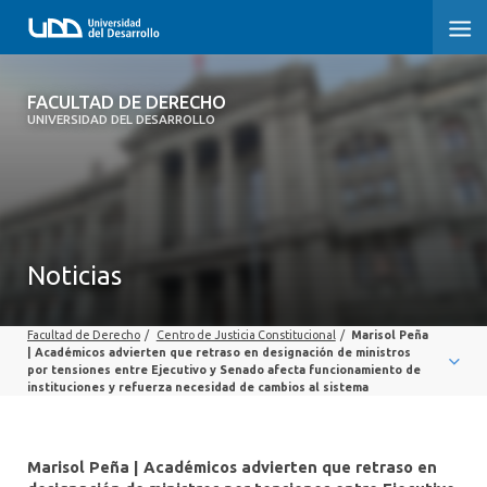
FACULTAD DE DERECHO
FACULTAD DE DERECHO
UNIVERSIDAD DEL DESARROLLO
INICIO
SOBRE LA FACULTAD
CARRERAS
Noticias
POSTGRADOS Y EDUCACIÓN CONTINUA
Facultad de Derecho
/
Centro de Justicia Constitucional
/
Marisol Peña
PROFESORES
| Académicos advierten que retraso en designación de ministros
por tensiones entre Ejecutivo y Senado afecta funcionamiento de
instituciones y refuerza necesidad de cambios al sistema
INVESTIGACIÓN
VINCULACIÓN CON EL MEDIO
Marisol Peña | Académicos advierten que retraso en