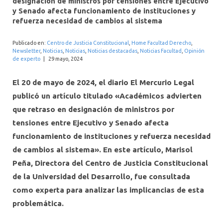
designación de ministros por tensiones entre Ejecutivo
INTERNACIONAL
y Senado afecta funcionamiento de instituciones y
refuerza necesidad de cambios al sistema
Publicado en:
Centro de Justicia Constitucional
,
Home Facultad Derecho
,
Newsletter
,
Noticias
,
Noticias
,
Noticias destacadas
,
Noticias Facultad
,
Opinión
de experto
|
29 mayo, 2024
El 20 de mayo de 2024, el diario El Mercurio Legal
publicó un artículo titulado «Académicos advierten
que retraso en designación de ministros por
tensiones entre Ejecutivo y Senado afecta
funcionamiento de instituciones y refuerza necesidad
de cambios al sistema». En este artículo, Marisol
Peña, Directora del Centro de Justicia Constitucional
de la Universidad del Desarrollo, fue consultada
como experta para analizar las implicancias de esta
problemática.