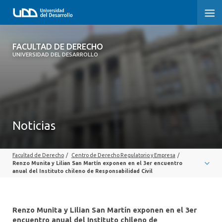
FACULTAD DE DERECHO
FACULTAD DE DERECHO
UNIVERSIDAD DEL DESARROLLO
INICIO
SOBRE LA FACULTAD
CARRERAS
Noticias
POSTGRADOS Y EDUCACIÓN CONTINUA
Facultad de Derecho
/
Centro de Derecho Regulatorio y Empresa
/
PROFESORES
Renzo Munita y Lilian San Martín exponen en el 3er encuentro
anual del Instituto chileno de Responsabilidad Civil
INVESTIGACIÓN
VINCULACIÓN CON EL MEDIO
Renzo Munita y Lilian San Martín exponen en el 3er
encuentro anual del Instituto chileno de