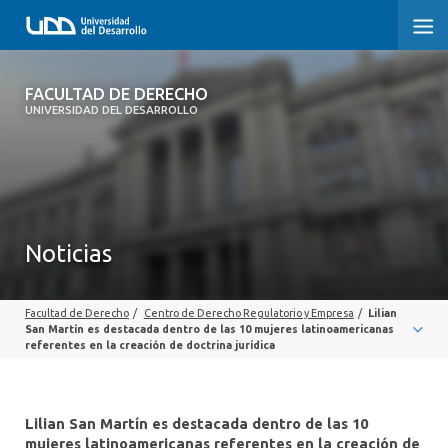
FACULTAD DE DERECHO
FACULTAD DE DERECHO
UNIVERSIDAD DEL DESARROLLO
INICIO
SOBRE LA FACULTAD
CARRERAS
Noticias
POSTGRADOS Y EDUCACIÓN CONTINUA
Facultad de Derecho
/
Centro de Derecho Regulatorio y Empresa
/
Lilian
PROFESORES
San Martín es destacada dentro de las 10 mujeres latinoamericanas
referentes en la creación de doctrina jurídica
INVESTIGACIÓN
VINCULACIÓN CON EL MEDIO
Lilian San Martín es destacada dentro de las 10
mujeres latinoamericanas referentes en la creación de