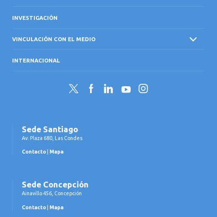
INVESTIGACIÓN
VINCULACIÓN CON EL MEDIO
INTERNACIONAL
Twitter
Facebook
LinkedIn
YouTube
Instagram
Sede Santiago
Av. Plaza 680, Las Condes
Contacto
|
Mapa
Sede Concepción
Ainavillo 456, Concepción
Contacto
|
Mapa