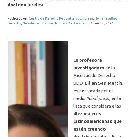
INTERNACIONAL
doctrina jurídica
Publicado en:
Centro de Derecho Regulatorio y Empresa
,
Home Facultad
Derecho
,
Newsletter
,
Noticias
,
Noticias Destacadas
|
13 marzo, 2024
La
profesora
investigadora
de la
Facultad de Derecho
UDD,
Lilian San Martín
,
es destacada por el
medio
‘Ideal.press
‘, en la
lista que considera a
las
diez mujeres
latinoamericanas que
están creando
doctrina jurídica
. Este