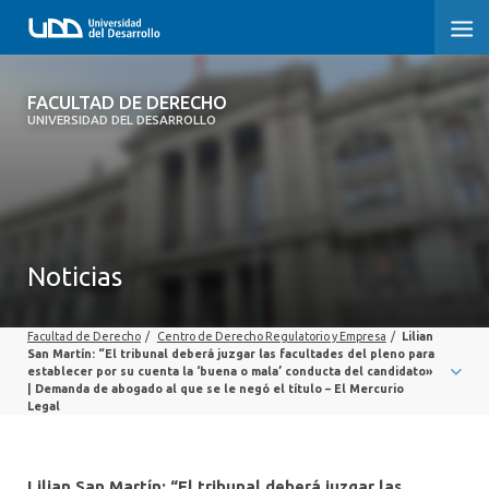
FACULTAD DE DERECHO
FACULTAD DE DERECHO
UNIVERSIDAD DEL DESARROLLO
INICIO
SOBRE LA FACULTAD
CARRERAS
Noticias
POSTGRADOS Y EDUCACIÓN CONTINUA
Facultad de Derecho
/
Centro de Derecho Regulatorio y Empresa
/
Lilian
PROFESORES
San Martín: “El tribunal deberá juzgar las facultades del pleno para
establecer por su cuenta la ‘buena o mala’ conducta del candidato»
| Demanda de abogado al que se le negó el título – El Mercurio
INVESTIGACIÓN
Legal
VINCULACIÓN CON EL MEDIO
Lilian San Martín: “El tribunal deberá juzgar las