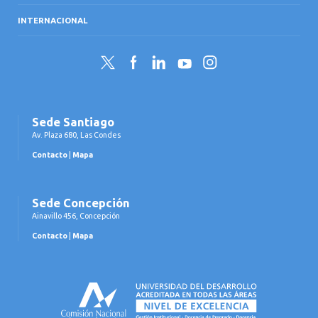
INTERNACIONAL
Twitter
Facebook
LinkedIn
YouTube
Instagram
Sede Santiago
Av. Plaza 680, Las Condes
Contacto
|
Mapa
Sede Concepción
Ainavillo 456, Concepción
Contacto
|
Mapa