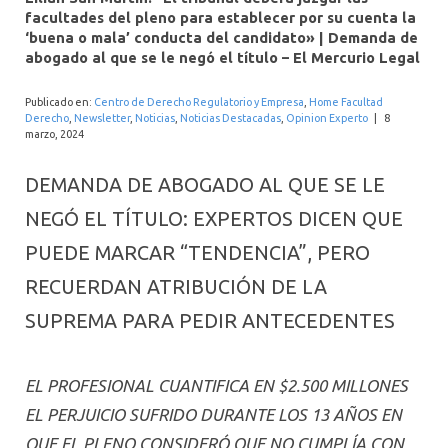
INTERNACIONAL
facultades del pleno para establecer por su cuenta la
‘buena o mala’ conducta del candidato» | Demanda de
abogado al que se le negó el título – El Mercurio Legal
Publicado en:
Centro de Derecho Regulatorio y Empresa
,
Home Facultad
Derecho
,
Newsletter
,
Noticias
,
Noticias Destacadas
,
Opinion Experto
|
8
marzo, 2024
DEMANDA DE ABOGADO AL QUE SE LE
NEGÓ EL TÍTULO: EXPERTOS DICEN QUE
PUEDE MARCAR “TENDENCIA”, PERO
RECUERDAN ATRIBUCIÓN DE LA
SUPREMA PARA PEDIR ANTECEDENTES
EL PROFESIONAL CUANTIFICA EN $2.500 MILLONES
EL PERJUICIO SUFRIDO DURANTE LOS 13 AÑOS EN
QUE EL PLENO CONSIDERÓ QUE NO CUMPLÍA CON