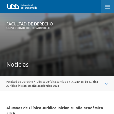
FACULTAD DE DERECHO
FACULTAD DE DERECHO
UNIVERSIDAD DEL DESARROLLO
INICIO
SOBRE LA FACULTAD
CARRERAS
Noticias
POSTGRADOS Y EDUCACIÓN CONTINUA
PROFESORES
Facultad de Derecho
/
Clínica Jurídica Santiago
/
Alumnos de Clínica
Jurídica inician su año académico 2024
INVESTIGACIÓN
VINCULACIÓN CON EL MEDIO
Alumnos de Clínica Jurídica inician su año académico
2024