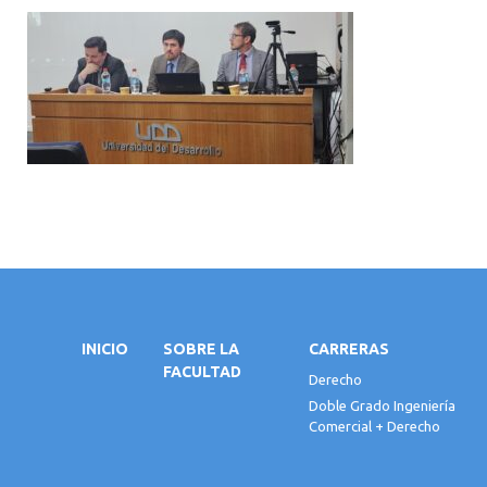
INICIO
SOBRE LA
CARRERAS
FACULTAD
Derecho
Doble Grado Ingeniería
Comercial + Derecho