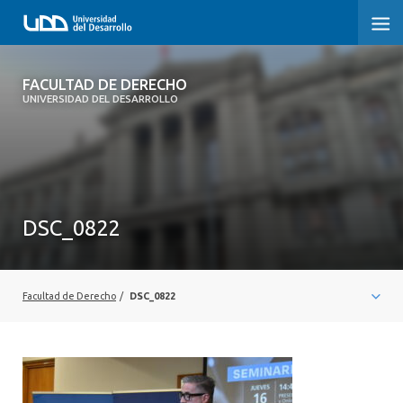
FACULTAD DE DERECHO
FACULTAD DE DERECHO
UNIVERSIDAD DEL DESARROLLO
INICIO
SOBRE LA FACULTAD
CARRERAS
DSC_0822
POSTGRADOS Y EDUCACIÓN CONTINUA
PROFESORES
Facultad de Derecho
/
DSC_0822
INVESTIGACIÓN
VINCULACIÓN CON EL MEDIO