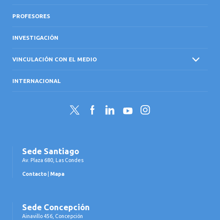
PROFESORES
INVESTIGACIÓN
VINCULACIÓN CON EL MEDIO
INTERNACIONAL
Twitter
Facebook
LinkedIn
YouTube
Instagram
Sede Santiago
Av. Plaza 680, Las Condes
Contacto
|
Mapa
Sede Concepción
Ainavillo 456, Concepción