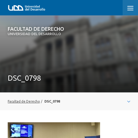
FACULTAD DE DERECHO
FACULTAD DE DERECHO
UNIVERSIDAD DEL DESARROLLO
INICIO
SOBRE LA FACULTAD
CARRERAS
DSC_0798
POSTGRADOS Y EDUCACIÓN CONTINUA
PROFESORES
Facultad de Derecho
/
DSC_0798
INVESTIGACIÓN
VINCULACIÓN CON EL MEDIO