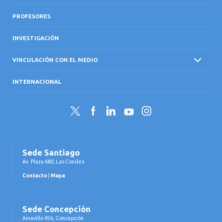
PROFESORES
INVESTIGACIÓN
VINCULACIÓN CON EL MEDIO
INTERNACIONAL
Twitter
Facebook
LinkedIn
YouTube
Instagram
Sede Santiago
Av. Plaza 680, Las Condes
Contacto
|
Mapa
Sede Concepción
Ainavillo 456, Concepción