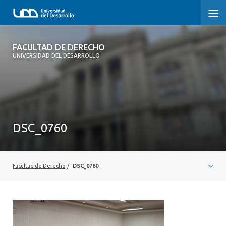
FACULTAD DE DERECHO
FACULTAD DE DERECHO
UNIVERSIDAD DEL DESARROLLO
INICIO
SOBRE LA FACULTAD
CARRERAS
DSC_0760
POSTGRADOS Y EDUCACIÓN CONTINUA
PROFESORES
Facultad de Derecho
/
DSC_0760
INVESTIGACIÓN
VINCULACIÓN CON EL MEDIO