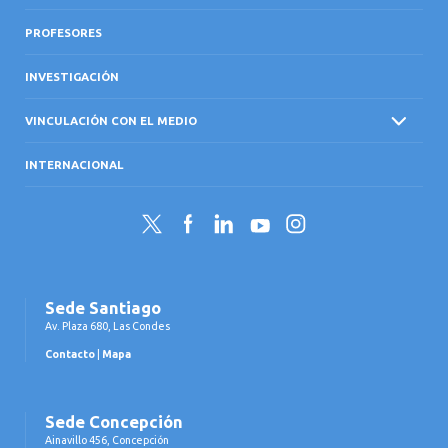
PROFESORES
INVESTIGACIÓN
VINCULACIÓN CON EL MEDIO
INTERNACIONAL
Twitter
Facebook
LinkedIn
YouTube
Instagram
Sede Santiago
Av. Plaza 680, Las Condes
Contacto
|
Mapa
Sede Concepción
Ainavillo 456, Concepción