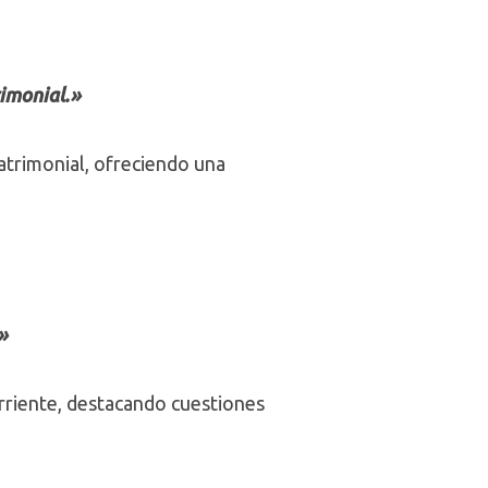
rimonial.»
patrimonial, ofreciendo una
»
orriente, destacando cuestiones