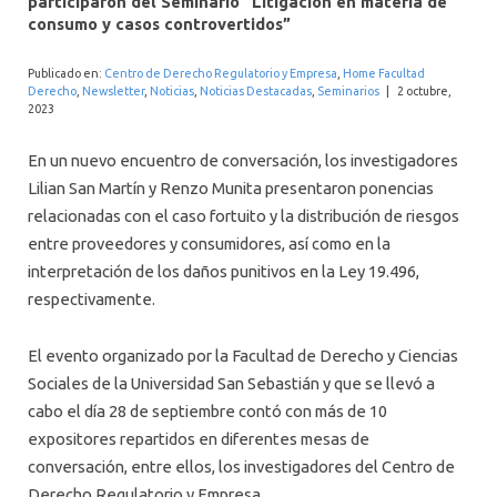
participaron del Seminario “Litigación en materia de
INTERNACIONAL
consumo y casos controvertidos”
Publicado en:
Centro de Derecho Regulatorio y Empresa
,
Home Facultad
Derecho
,
Newsletter
,
Noticias
,
Noticias Destacadas
,
Seminarios
|
2 octubre,
2023
En un nuevo encuentro de conversación, los investigadores
Lilian San Martín y Renzo Munita presentaron ponencias
relacionadas con el caso fortuito y la distribución de riesgos
entre proveedores y consumidores, así como en la
interpretación de los daños punitivos en la Ley 19.496,
respectivamente.
El evento organizado por la Facultad de Derecho y Ciencias
Sociales de la Universidad San Sebastián y que se llevó a
cabo el día 28 de septiembre contó con más de 10
expositores repartidos en diferentes mesas de
conversación, entre ellos, los investigadores del Centro de
Derecho Regulatorio y Empresa.