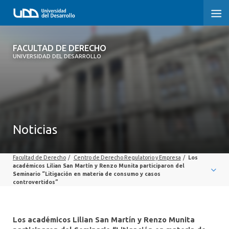
FACULTAD DE DERECHO
FACULTAD DE DERECHO
UNIVERSIDAD DEL DESARROLLO
INICIO
SOBRE LA FACULTAD
CARRERAS
Noticias
POSTGRADOS Y EDUCACIÓN CONTINUA
Facultad de Derecho
/
Centro de Derecho Regulatorio y Empresa
/
Los
PROFESORES
académicos Lilian San Martín y Renzo Munita participaron del
Seminario “Litigación en materia de consumo y casos
controvertidos”
INVESTIGACIÓN
VINCULACIÓN CON EL MEDIO
Los académicos Lilian San Martín y Renzo Munita