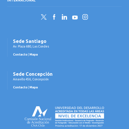
INTERNACIONAL
Twitter
Facebook
LinkedIn
YouTube
Instagram
Sede Santiago
Av. Plaza 680, Las Condes
Contacto
|
Mapa
Sede Concepción
Ainavillo 456, Concepción
Contacto
|
Mapa