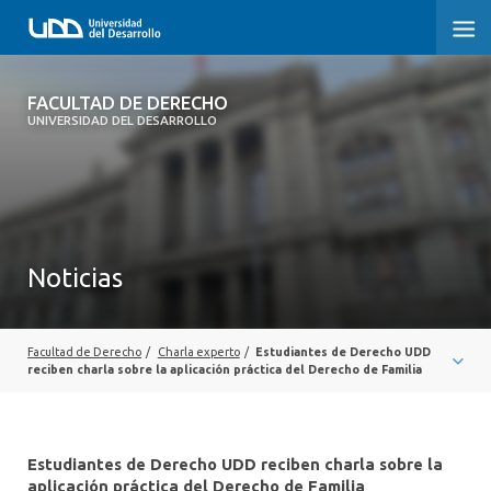
FACULTAD DE DERECHO
FACULTAD DE DERECHO
UNIVERSIDAD DEL DESARROLLO
INICIO
SOBRE LA FACULTAD
CARRERAS
Noticias
POSTGRADOS Y EDUCACIÓN CONTINUA
PROFESORES
Facultad de Derecho
/
Charla experto
/
Estudiantes de Derecho UDD
reciben charla sobre la aplicación práctica del Derecho de Familia
INVESTIGACIÓN
VINCULACIÓN CON EL MEDIO
Estudiantes de Derecho UDD reciben charla sobre la
aplicación práctica del Derecho de Familia