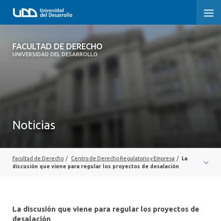
FACULTAD DE DERECHO
FACULTAD DE DERECHO
UNIVERSIDAD DEL DESARROLLO
INICIO
SOBRE LA FACULTAD
CARRERAS
Noticias
POSTGRADOS Y EDUCACIÓN CONTINUA
PROFESORES
Facultad de Derecho
/
Centro de Derecho Regulatorio y Empresa
/
La
discusión que viene para regular los proyectos de desalación
INVESTIGACIÓN
VINCULACIÓN CON EL MEDIO
La discusión que viene para regular los proyectos de
desalación