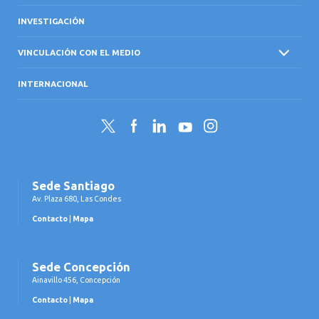
INVESTIGACIÓN
VINCULACIÓN CON EL MEDIO
INTERNACIONAL
Twitter
Facebook
LinkedIn
YouTube
Instagram
Sede Santiago
Av. Plaza 680, Las Condes
Contacto
|
Mapa
Sede Concepción
Ainavillo 456, Concepción
Contacto
|
Mapa