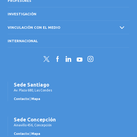
PROFESORES
INVESTIGACIÓN
VINCULACIÓN CON EL MEDIO
INTERNACIONAL
Twitter
Facebook
LinkedIn
YouTube
Instagram
Sede Santiago
Av. Plaza 680, Las Condes
Contacto
|
Mapa
Sede Concepción
Ainavillo 456, Concepción
Contacto
|
Mapa