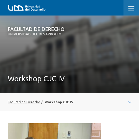
FACULTAD DE DERECHO
FACULTAD DE DERECHO
UNIVERSIDAD DEL DESARROLLO
INICIO
SOBRE LA FACULTAD
CARRERAS
Workshop CJC IV
POSTGRADOS Y EDUCACIÓN CONTINUA
PROFESORES
Facultad de Derecho
/
Workshop CJC IV
INVESTIGACIÓN
VINCULACIÓN CON EL MEDIO