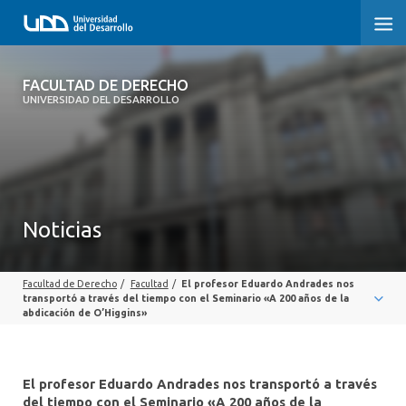
FACULTAD DE DERECHO
FACULTAD DE DERECHO
UNIVERSIDAD DEL DESARROLLO
INICIO
SOBRE LA FACULTAD
CARRERAS
Noticias
POSTGRADOS Y EDUCACIÓN CONTINUA
Facultad de Derecho
/
Facultad
/
El profesor Eduardo Andrades nos
PROFESORES
transportó a través del tiempo con el Seminario «A 200 años de la
abdicación de O’Higgins»
INVESTIGACIÓN
VINCULACIÓN CON EL MEDIO
El profesor Eduardo Andrades nos transportó a través
del tiempo con el Seminario «A 200 años de la