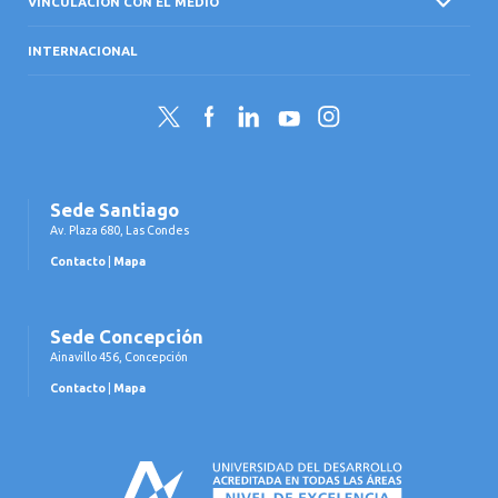
VINCULACIÓN CON EL MEDIO
INTERNACIONAL
Twitter
Facebook
LinkedIn
YouTube
Instagram
Sede Santiago
Av. Plaza 680, Las Condes
Contacto
|
Mapa
Sede Concepción
Ainavillo 456, Concepción
Contacto
|
Mapa