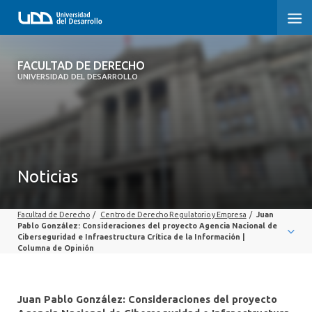
FACULTAD DE DERECHO
FACULTAD DE DERECHO
UNIVERSIDAD DEL DESARROLLO
INICIO
SOBRE LA FACULTAD
CARRERAS
Noticias
POSTGRADOS Y EDUCACIÓN CONTINUA
Facultad de Derecho
/
Centro de Derecho Regulatorio y Empresa
/
Juan
PROFESORES
Pablo González: Consideraciones del proyecto Agencia Nacional de
Ciberseguridad e Infraestructura Crítica de la Información |
Columna de Opinión
INVESTIGACIÓN
VINCULACIÓN CON EL MEDIO
Juan Pablo González: Consideraciones del proyecto