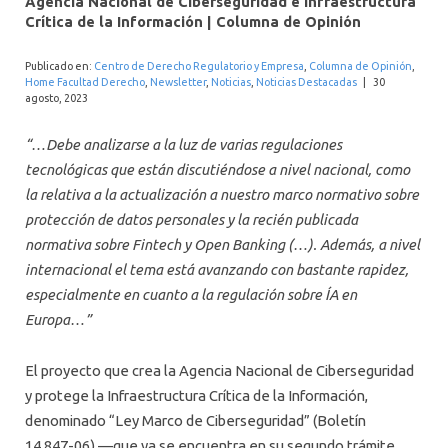
Agencia Nacional de Ciberseguridad e Infraestructura
INTERNACIONAL
Crítica de la Información | Columna de Opinión
Publicado en:
Centro de Derecho Regulatorio y Empresa
,
Columna de Opinión
,
Home Facultad Derecho
,
Newsletter
,
Noticias
,
Noticias Destacadas
|
30
agosto, 2023
“…Debe analizarse a la luz de varias regulaciones
tecnológicas que están discutiéndose a nivel nacional, como
la relativa a la actualización a nuestro marco normativo sobre
protección de datos personales y la recién publicada
normativa sobre Fintech y Open Banking (…). Además, a nivel
internacional el tema está avanzando con bastante rapidez,
especialmente en cuanto a la regulación sobre ÍA en
Europa…”
El proyecto que crea la Agencia Nacional de Ciberseguridad
y protege la Infraestructura Crítica de la Información,
denominado “Ley Marco de Ciberseguridad” (Boletín
14.847-06) —que ya se encuentra en su segundo trámite