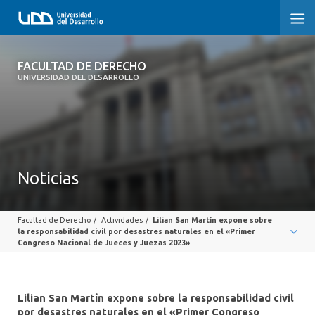
FACULTAD DE DERECHO
FACULTAD DE DERECHO
UNIVERSIDAD DEL DESARROLLO
INICIO
SOBRE LA FACULTAD
CARRERAS
Noticias
POSTGRADOS Y EDUCACIÓN CONTINUA
Facultad de Derecho
/
Actividades
/
Lilian San Martín expone sobre
PROFESORES
la responsabilidad civil por desastres naturales en el «Primer
Congreso Nacional de Jueces y Juezas 2023»
INVESTIGACIÓN
VINCULACIÓN CON EL MEDIO
Lilian San Martín expone sobre la responsabilidad civil
por desastres naturales en el «Primer Congreso