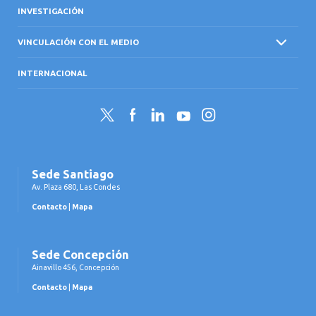
INVESTIGACIÓN
VINCULACIÓN CON EL MEDIO
INTERNACIONAL
Twitter
Facebook
LinkedIn
YouTube
Instagram
Sede Santiago
Av. Plaza 680, Las Condes
Contacto
|
Mapa
Sede Concepción
Ainavillo 456, Concepción
Contacto
|
Mapa