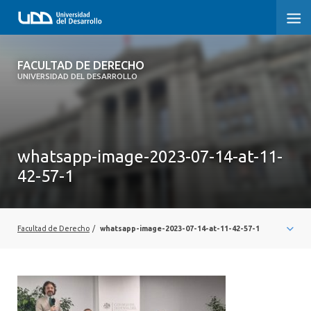
FACULTAD DE DERECHO
FACULTAD DE DERECHO
UNIVERSIDAD DEL DESARROLLO
INICIO
SOBRE LA FACULTAD
whatsapp-image-2023-07-14-at-11-
CARRERAS
42-57-1
POSTGRADOS Y EDUCACIÓN CONTINUA
PROFESORES
Facultad de Derecho
/
whatsapp-image-2023-07-14-at-11-42-57-1
INVESTIGACIÓN
VINCULACIÓN CON EL MEDIO