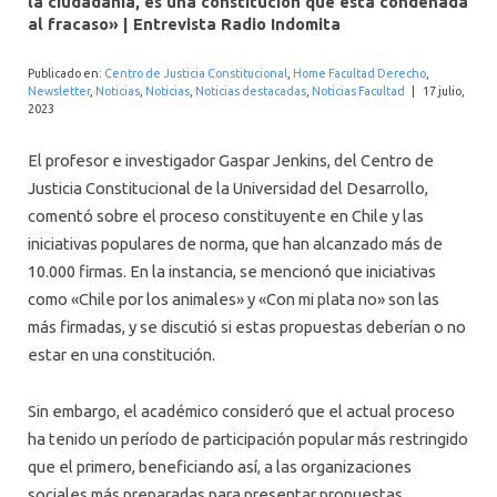
la ciudadanía, es una constitución que está condenada
INTERNACIONAL
al fracaso» | Entrevista Radio Indomita
Publicado en:
Centro de Justicia Constitucional
,
Home Facultad Derecho
,
Newsletter
,
Noticias
,
Noticias
,
Noticias destacadas
,
Noticias Facultad
|
17 julio,
2023
El profesor e investigador Gaspar Jenkins, del Centro de
Justicia Constitucional de la Universidad del Desarrollo,
comentó sobre el proceso constituyente en Chile y las
iniciativas populares de norma, que han alcanzado más de
10.000 firmas. En la instancia, se mencionó que iniciativas
como «Chile por los animales» y «Con mi plata no» son las
más firmadas, y se discutió si estas propuestas deberían o no
estar en una constitución.
Sin embargo, el académico consideró que el actual proceso
ha tenido un período de participación popular más restringido
que el primero, beneficiando así, a las organizaciones
sociales más preparadas para presentar propuestas