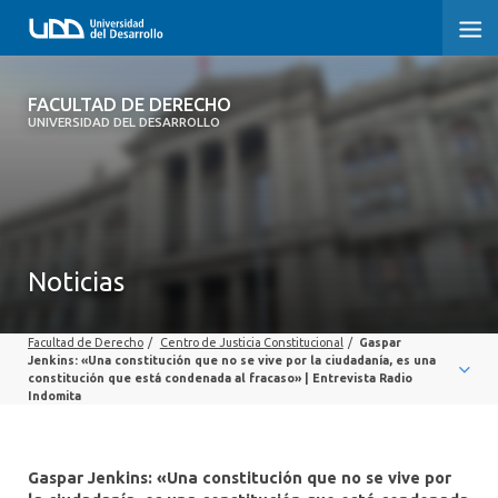
FACULTAD DE DERECHO
FACULTAD DE DERECHO
UNIVERSIDAD DEL DESARROLLO
INICIO
SOBRE LA FACULTAD
CARRERAS
Noticias
POSTGRADOS Y EDUCACIÓN CONTINUA
Facultad de Derecho
/
Centro de Justicia Constitucional
/
Gaspar
PROFESORES
Jenkins: «Una constitución que no se vive por la ciudadanía, es una
constitución que está condenada al fracaso» | Entrevista Radio
Indomita
INVESTIGACIÓN
VINCULACIÓN CON EL MEDIO
Gaspar Jenkins: «Una constitución que no se vive por