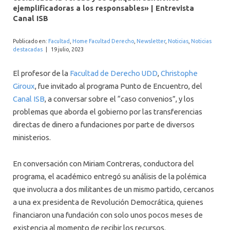
INTERNACIONAL
ejemplificadoras a los responsables» | Entrevista
Canal ISB
Publicado en:
Facultad
,
Home Facultad Derecho
,
Newsletter
,
Noticias
,
Noticias
destacadas
|
19 julio, 2023
El profesor de la
Facultad de Derecho UDD
,
Christophe
Giroux
, fue invitado al programa Punto de Encuentro, del
Canal ISB
, a conversar sobre el “caso convenios”, y los
problemas que aborda el gobierno por las transferencias
directas de dinero a fundaciones por parte de diversos
ministerios.
En conversación con Miriam Contreras, conductora del
programa, el académico entregó su análisis de la polémica
que involucra a dos militantes de un mismo partido, cercanos
a una ex presidenta de Revolución Democrática, quienes
financiaron una fundación con solo unos pocos meses de
existencia al momento de recibir los recursos.