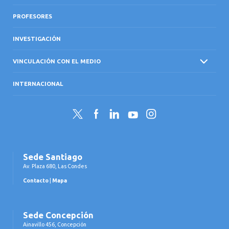
PROFESORES
INVESTIGACIÓN
VINCULACIÓN CON EL MEDIO
INTERNACIONAL
Twitter
Facebook
LinkedIn
YouTube
Instagram
Sede Santiago
Av. Plaza 680, Las Condes
Contacto
|
Mapa
Sede Concepción
Ainavillo 456, Concepción