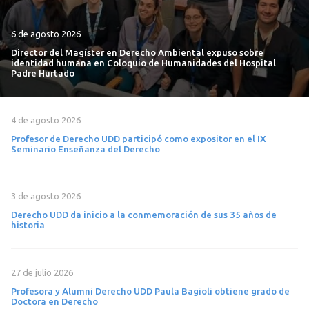
6 de agosto 2026
Director del Magíster en Derecho Ambiental expuso sobre
identidad humana en Coloquio de Humanidades del Hospital
Padre Hurtado
4 de agosto 2026
Profesor de Derecho UDD participó como expositor en el IX
Seminario Enseñanza del Derecho
3 de agosto 2026
Derecho UDD da inicio a la conmemoración de sus 35 años de
historia
27 de julio 2026
Profesora y Alumni Derecho UDD Paula Bagioli obtiene grado de
Doctora en Derecho