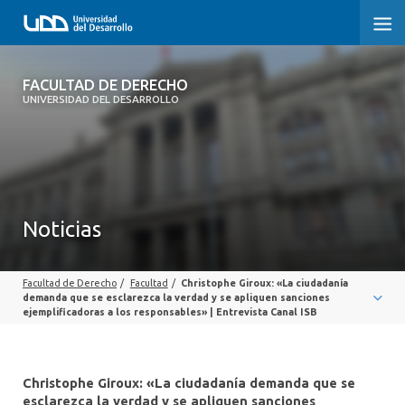
FACULTAD DE DERECHO
FACULTAD DE DERECHO
UNIVERSIDAD DEL DESARROLLO
INICIO
SOBRE LA FACULTAD
CARRERAS
Noticias
POSTGRADOS Y EDUCACIÓN CONTINUA
Facultad de Derecho
/
Facultad
/
Christophe Giroux: «La ciudadanía
PROFESORES
demanda que se esclarezca la verdad y se apliquen sanciones
ejemplificadoras a los responsables» | Entrevista Canal ISB
INVESTIGACIÓN
VINCULACIÓN CON EL MEDIO
Christophe Giroux: «La ciudadanía demanda que se
esclarezca la verdad y se apliquen sanciones