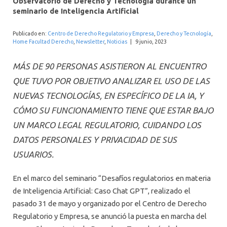
Observatorio de Derecho y Tecnología durante un
INTERNACIONAL
seminario de Inteligencia Artificial
Publicado en:
Centro de Derecho Regulatorio y Empresa
,
Derecho y Tecnología
,
Home Facultad Derecho
,
Newsletter
,
Noticias
|
9 junio, 2023
MÁS DE 90 PERSONAS ASISTIERON AL ENCUENTRO
QUE TUVO POR OBJETIVO ANALIZAR EL USO DE LAS
NUEVAS TECNOLOGÍAS, EN ESPECÍFICO DE LA IA, Y
CÓMO SU FUNCIONAMIENTO TIENE QUE ESTAR BAJO
UN MARCO LEGAL REGULATORIO, CUIDANDO LOS
DATOS PERSONALES Y PRIVACIDAD DE SUS
USUARIOS.
En el marco del seminario “Desafíos regulatorios en materia
de Inteligencia Artificial: Caso Chat GPT”, realizado el
pasado 31 de mayo y organizado por el Centro de Derecho
Regulatorio y Empresa, se anunció la puesta en marcha del