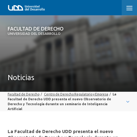
FACULTAD DE DERECHO
FACULTAD DE DERECHO
UNIVERSIDAD DEL DESARROLLO
INICIO
SOBRE LA FACULTAD
CARRERAS
Noticias
POSTGRADOS Y EDUCACIÓN CONTINUA
Facultad de Derecho
/
Centro de Derecho Regulatorio y Empresa
/
La
PROFESORES
Facultad de Derecho UDD presenta el nuevo Observatorio de
Derecho y Tecnología durante un seminario de Inteligencia
Artificial
INVESTIGACIÓN
VINCULACIÓN CON EL MEDIO
La Facultad de Derecho UDD presenta el nuevo