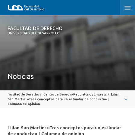
FACULTAD DE DERECHO
FACULTAD DE DERECHO
UNIVERSIDAD DEL DESARROLLO
INICIO
SOBRE LA FACULTAD
CARRERAS
Noticias
POSTGRADOS Y EDUCACIÓN CONTINUA
Facultad de Derecho
/
Centro de Derecho Regulatorio y Empresa
/
Lilian
PROFESORES
San Martín: «Tres conceptos para un estándar de conducta» |
Columna de opinión
INVESTIGACIÓN
VINCULACIÓN CON EL MEDIO
Lilian San Martín: «Tres conceptos para un estándar
de conducta» | Columna de opinión