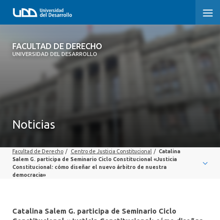
FACULTAD DE DERECHO
FACULTAD DE DERECHO
UNIVERSIDAD DEL DESARROLLO
INICIO
SOBRE LA FACULTAD
CARRERAS
Noticias
POSTGRADOS Y EDUCACIÓN CONTINUA
Facultad de Derecho
/
Centro de Justicia Constitucional
/
Catalina
PROFESORES
Salem G. participa de Seminario Ciclo Constitucional «Justicia
Constitucional: cómo diseñar el nuevo árbitro de nuestra
democracia»
INVESTIGACIÓN
VINCULACIÓN CON EL MEDIO
Catalina Salem G. participa de Seminario Ciclo