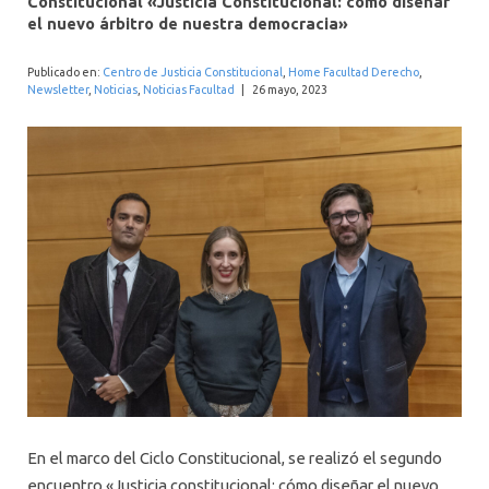
Constitucional «Justicia Constitucional: cómo diseñar
INTERNACIONAL
el nuevo árbitro de nuestra democracia»
Publicado en:
Centro de Justicia Constitucional
,
Home Facultad Derecho
,
Newsletter
,
Noticias
,
Noticias Facultad
|
26 mayo, 2023
En el marco del Ciclo Constitucional, se realizó el segundo
encuentro «Justicia constitucional: cómo diseñar el nuevo