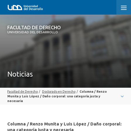
FACULTAD DE DERECHO
FACULTAD DE DERECHO
UNIVERSIDAD DEL DESARROLLO
INICIO
SOBRE LA FACULTAD
CARRERAS
Noticias
POSTGRADOS Y EDUCACIÓN CONTINUA
Facultad de Derecho
/
Doctorado en Derecho
/
Columna / Renzo
PROFESORES
Munita y Luis López / Daño corporal: una categoría justa y
necesaria
INVESTIGACIÓN
VINCULACIÓN CON EL MEDIO
Columna / Renzo Munita y Luis López / Daño corporal:
una categoría justa y necesaria