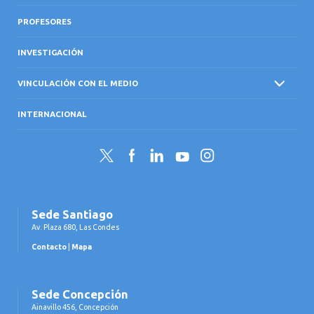
PROFESORES
INVESTIGACIÓN
VINCULACIÓN CON EL MEDIO
INTERNACIONAL
Twitter
Facebook
LinkedIn
YouTube
Instagram
Sede Santiago
Av. Plaza 680, Las Condes
Contacto
|
Mapa
Sede Concepción
Ainavillo 456, Concepción