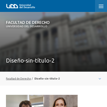
FACULTAD DE DERECHO
FACULTAD DE DERECHO
UNIVERSIDAD DEL DESARROLLO
INICIO
SOBRE LA FACULTAD
CARRERAS
Diseño-sin-título-2
POSTGRADOS Y EDUCACIÓN CONTINUA
PROFESORES
Facultad de Derecho
/
Diseño-sin-título-2
INVESTIGACIÓN
VINCULACIÓN CON EL MEDIO