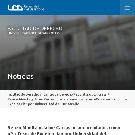
FACULTAD DE DERECHO
FACULTAD DE DERECHO
UNIVERSIDAD DEL DESARROLLO
INICIO
SOBRE LA FACULTAD
CARRERAS
Noticias
POSTGRADOS Y EDUCACIÓN CONTINUA
Facultad de Derecho
/
Centro de Derecho Regulatorio y Empresa
/
PROFESORES
Renzo Munita y Jaime Carrasco son premiados como «Profesor de
Excelencia» por Universidad del Desarrollo
INVESTIGACIÓN
VINCULACIÓN CON EL MEDIO
Renzo Munita y Jaime Carrasco son premiados como
«Profesor de Excelencia» por Universidad del