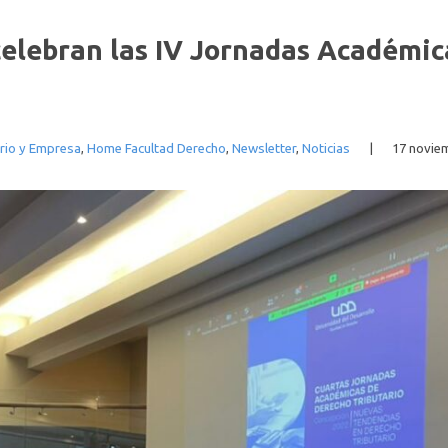
celebran las IV Jornadas Académi
rio y Empresa
,
Home Facultad Derecho
,
Newsletter
,
Noticias
|
17 novie