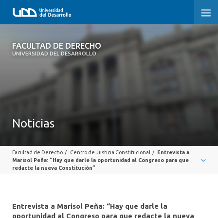
FACULTAD DE DERECHO
FACULTAD DE DERECHO
UNIVERSIDAD DEL DESARROLLO
INICIO
SOBRE LA FACULTAD
CARRERAS
Noticias
POSTGRADOS Y EDUCACIÓN CONTINUA
Facultad de Derecho
/
Centro de Justicia Constitucional
/
Entrevista a
PROFESORES
Marisol Peña: “Hay que darle la oportunidad al Congreso para que
redacte la nueva Constitución”
INVESTIGACIÓN
VINCULACIÓN CON EL MEDIO
Entrevista a Marisol Peña: “Hay que darle la
oportunidad al Congreso para que redacte la nueva