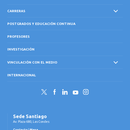
CARRERAS
POSTGRADOS Y EDUCACIÓN CONTINUA
PROFESORES
INVESTIGACIÓN
VINCULACIÓN CON EL MEDIO
INTERNACIONAL
Twitter
Facebook
LinkedIn
YouTube
Instagram
Sede Santiago
Av. Plaza 680, Las Condes
Contacto
|
Mapa