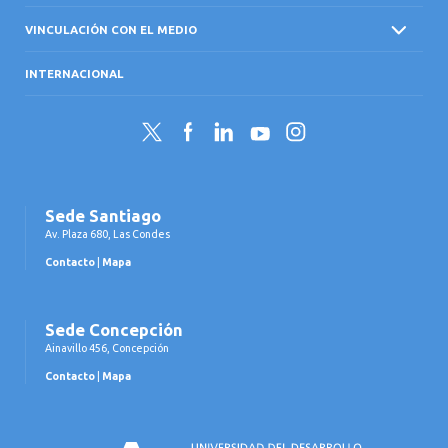
VINCULACIÓN CON EL MEDIO
INTERNACIONAL
Twitter
Facebook
LinkedIn
YouTube
Instagram
Sede Santiago
Av. Plaza 680, Las Condes
Contacto
|
Mapa
Sede Concepción
Ainavillo 456, Concepción
Contacto
|
Mapa