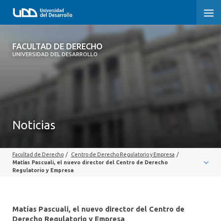
FACULTAD DE DERECHO
FACULTAD DE DERECHO
UNIVERSIDAD DEL DESARROLLO
INICIO
SOBRE LA FACULTAD
CARRERAS
Noticias
POSTGRADOS Y EDUCACIÓN CONTINUA
Facultad de Derecho
/
Centro de Derecho Regulatorio y Empresa
/
PROFESORES
Matías Pascuali, el nuevo director del Centro de Derecho
Regulatorio y Empresa
INVESTIGACIÓN
VINCULACIÓN CON EL MEDIO
Matías Pascuali, el nuevo director del Centro de
Derecho Regulatorio y Empresa