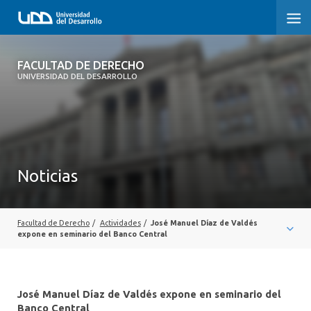
FACULTAD DE DERECHO
FACULTAD DE DERECHO
UNIVERSIDAD DEL DESARROLLO
INICIO
SOBRE LA FACULTAD
CARRERAS
Noticias
POSTGRADOS Y EDUCACIÓN CONTINUA
PROFESORES
Facultad de Derecho
/
Actividades
/
José Manuel Díaz de Valdés
expone en seminario del Banco Central
INVESTIGACIÓN
VINCULACIÓN CON EL MEDIO
José Manuel Díaz de Valdés expone en seminario del
Banco Central