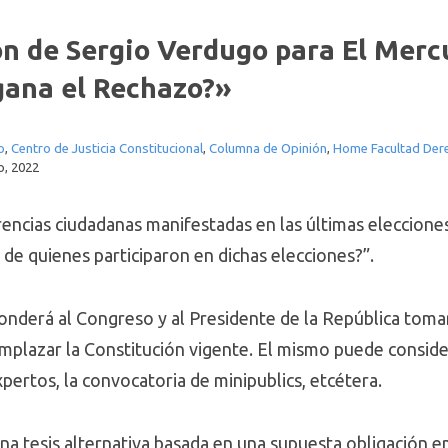
n de Sergio Verdugo para El Merc
 gana el Rechazo?»
o
,
Centro de Justicia Constitucional
,
Columna de Opinión
,
Home Facultad Der
io, 2022
rencias ciudadanas manifestadas en las últimas eleccion
 de quienes participaron en dichas elecciones?”.
onderá al Congreso y al Presidente de la República tomar 
lazar la Constitución vigente. El mismo puede consider
ertos, la convocatoria de minipublics, etcétera.
na tesis alternativa basada en una supuesta obligación 