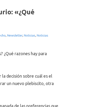
urio: «¿Qué
echo
,
Newsletter
,
Noticias
,
Noticias
es? ¿Qué razones hay para
la decisión sobre cuál es el
ar un nuevo plebiscito, otra
emanada de las preferencias que