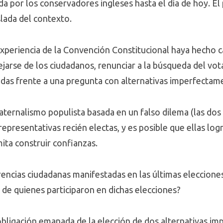
dida por los conservadores ingleses hasta el día de hoy. E
islada del contexto.
xperiencia de la Convención Constitucional haya hecho 
jarse de los ciudadanos, renunciar a la búsqueda del vo
das frente a una pregunta con alternativas imperfectam
ternalismo populista basada en un falso dilema (las dos
 representativas recién electas, y es posible que ellas l
ita construir confianzas.
rencias ciudadanas manifestadas en las últimas eleccion
 de quienes participaron en dichas elecciones?
a obligación emanada de la elección de dos alternativas i