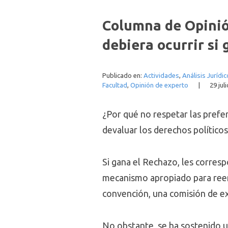
Columna de Opinió
debiera ocurrir si
Publicado en:
Actividades
,
Análisis Jurídic
Facultad
,
Opinión de experto
|
29 jul
¿Por qué no respetar las prefe
devaluar los derechos políticos
Si gana el Rechazo, les corresp
mecanismo apropiado para reemp
convención, una comisión de exp
No obstante, se ha sostenido u