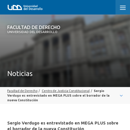
FACULTAD DE DERECHO
FACULTAD DE DERECHO
UNIVERSIDAD DEL DESARROLLO
INICIO
SOBRE LA FACULTAD
CARRERAS
Noticias
POSTGRADOS Y EDUCACIÓN CONTINUA
Facultad de Derecho
/
Centro de Justicia Constitucional
/
Sergio
PROFESORES
Verdugo es entrevistado en MEGA PLUS sobre el borrador de la
nueva Constitución
INVESTIGACIÓN
VINCULACIÓN CON EL MEDIO
Sergio Verdugo es entrevistado en MEGA PLUS sobre
el borrador de la nueva Constitución