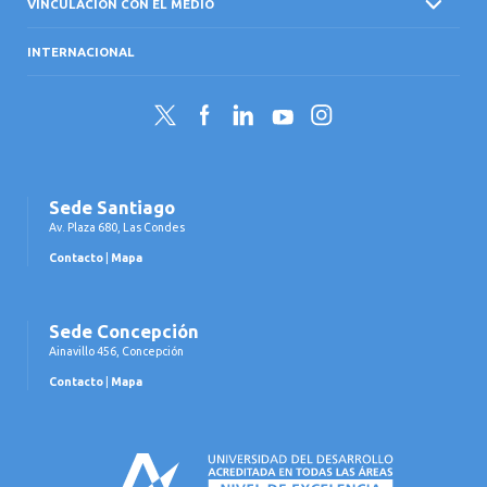
VINCULACIÓN CON EL MEDIO
INTERNACIONAL
Twitter
Facebook
LinkedIn
YouTube
Instagram
Sede Santiago
Av. Plaza 680, Las Condes
Contacto
|
Mapa
Sede Concepción
Ainavillo 456, Concepción
Contacto
|
Mapa