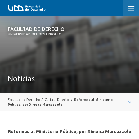
FACULTAD DE DERECHO
FACULTAD DE DERECHO
UNIVERSIDAD DEL DESARROLLO
INICIO
SOBRE LA FACULTAD
CARRERAS
Noticias
POSTGRADOS Y EDUCACIÓN CONTINUA
PROFESORES
Facultad de Derecho
/
Carta al Director
/
Reformas al Ministerio
Público, por Ximena Marcazzolo
INVESTIGACIÓN
VINCULACIÓN CON EL MEDIO
Reformas al Ministerio Público, por Ximena Marcazzolo