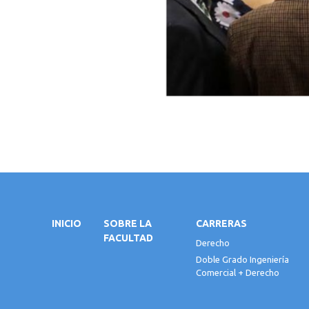
INICIO
SOBRE LA
CARRERAS
FACULTAD
Derecho
Doble Grado Ingeniería
Comercial + Derecho