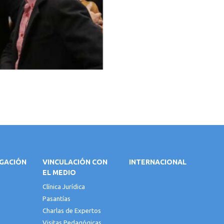
IGACIÓN
VINCULACIÓN CON
INTERNACIONAL
EL MEDIO
Clínica Jurídica
Pasantías
Charlas de Expertos
Visitas Pedagógicas