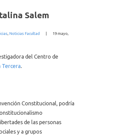
atalina Salem
icias
,
Noticias Facultad
|
19 mayo,
estigadora del Centro de
 Tercera
.
nvención Constitucional, podría
constitucionalismo
libertades de las personas
ciales y a grupos