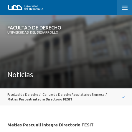
FACULTAD DE DERECHO
FACULTAD DE DERECHO
UNIVERSIDAD DEL DESARROLLO
INICIO
SOBRE LA FACULTAD
CARRERAS
Noticias
POSTGRADOS Y EDUCACIÓN CONTINUA
PROFESORES
Facultad de Derecho
/
Centro de Derecho Regulatorio y Empresa
/
Matías Pascuali integra Directorio FESIT
INVESTIGACIÓN
VINCULACIÓN CON EL MEDIO
Matías Pascuali integra Directorio FESIT