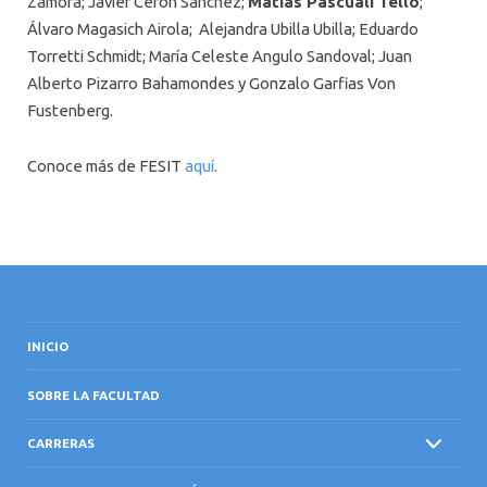
Zamora; Javier Cerón Sánchez;
Matías Pascuali Tello
;
Álvaro Magasich Airola; Alejandra Ubilla Ubilla; Eduardo
Torretti Schmidt; María Celeste Angulo Sandoval; Juan
Alberto Pizarro Bahamondes y Gonzalo Garfias Von
Fustenberg.
Conoce más de FESIT
aquí
.
INICIO
SOBRE LA FACULTAD
CARRERAS