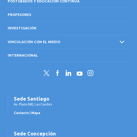
POSTGRADOS Y EDUCACIÓN CONTINUA
PROFESORES
INVESTIGACIÓN
VINCULACIÓN CON EL MEDIO
INTERNACIONAL
Twitter
Facebook
LinkedIn
YouTube
Instagram
Sede Santiago
Av. Plaza 680, Las Condes
Contacto
|
Mapa
Sede Concepción