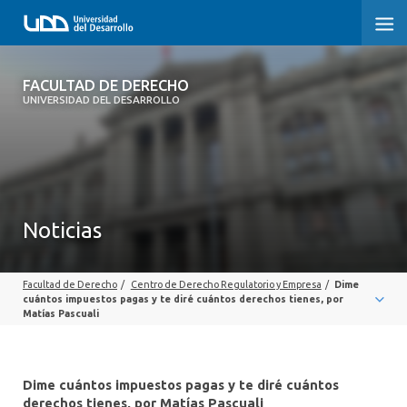
FACULTAD DE DERECHO
FACULTAD DE DERECHO
UNIVERSIDAD DEL DESARROLLO
INICIO
SOBRE LA FACULTAD
CARRERAS
Noticias
POSTGRADOS Y EDUCACIÓN CONTINUA
Facultad de Derecho
/
Centro de Derecho Regulatorio y Empresa
/
Dime
PROFESORES
cuántos impuestos pagas y te diré cuántos derechos tienes, por
Matías Pascuali
INVESTIGACIÓN
VINCULACIÓN CON EL MEDIO
Dime cuántos impuestos pagas y te diré cuántos
derechos tienes, por Matías Pascuali